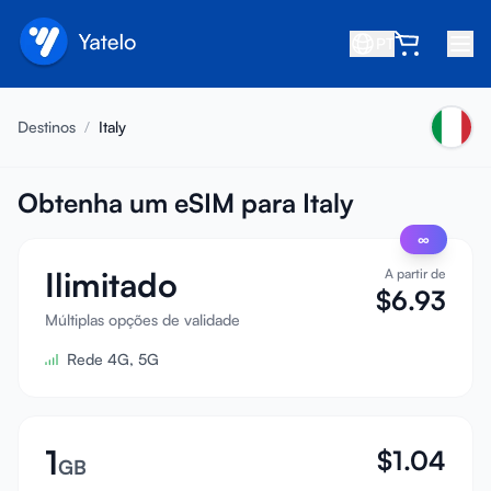
PT
Início
Destinos
/
Italy
Blog
Sobre
Obtenha um eSIM para Italy
∞
Ganhe
Ilimitado
A partir de
Indique um amigo
$
6.93
Seja um afiliado
Múltiplas opções de validade
Rede 4G, 5G
Central de ajuda
Perguntas frequentes
Suporte
1
$
1.04
GB
Compatibilidade de dispositivos