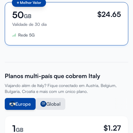
⭐
Melhor Valor
50
$
24.65
GB
Validade de 30 dia
Rede 5G
Planos multi-país que cobrem Italy
Viajando além de Italy? Fique conectado em Austria, Belgium,
Bulgaria, Croatia e mais com um único plano.
Europe
Global
1
$
1.27
GB