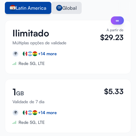
Latin America
Global
∞
Ilimitado
A partir de
$
29.23
Múltiplas opções de validade
+
14
more
🌍
Rede 5G, LTE
1
$
5.33
GB
Validade de 7 dia
+
14
more
🌍
Rede 5G, LTE