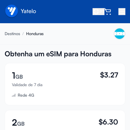
PT
Início
Destinos
/
Honduras
Blog
Sobre
Obtenha um eSIM para Honduras
Ganhe
1
$
3.27
Indique um amigo
GB
Seja um afiliado
Validade de 7 dia
Rede 4G
Central de ajuda
Perguntas frequentes
Suporte
2
$
6.30
GB
Compatibilidade de dispositivos