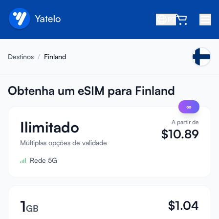
PT
Início
Destinos
/
Finland
Blog
Sobre
Obtenha um eSIM para Finland
∞
Ganhe
Ilimitado
A partir de
Indique um amigo
$
10.89
Seja um afiliado
Múltiplas opções de validade
Rede 5G
Central de ajuda
Perguntas frequentes
Suporte
1
$
1.04
GB
Compatibilidade de dispositivos