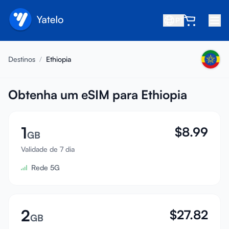
PT
Início
Destinos
/
Ethiopia
Blog
Sobre
Obtenha um eSIM para Ethiopia
Ganhe
1
$
8.99
Indique um amigo
GB
Seja um afiliado
Validade de 7 dia
Rede 5G
Central de ajuda
Perguntas frequentes
Suporte
2
$
27.82
GB
Compatibilidade de dispositivos