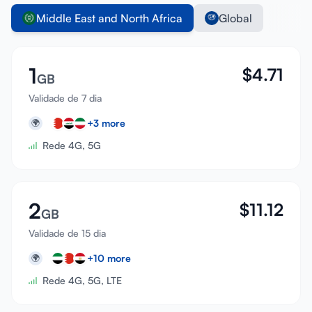
Middle East and North Africa
Global
1
$
4.71
GB
Validade de 7 dia
+
3
more
🌍
Rede 4G, 5G
2
$
11.12
GB
Validade de 15 dia
+
10
more
🌍
Rede 4G, 5G, LTE