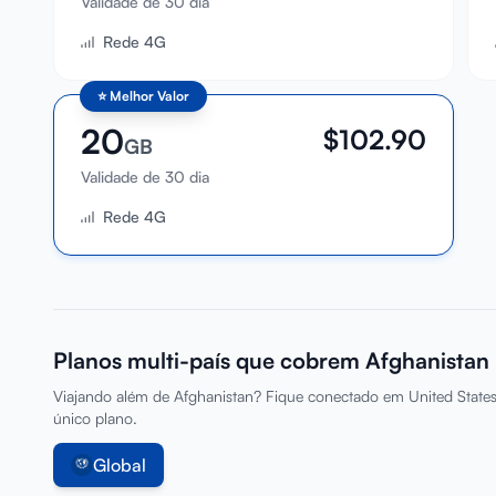
Validade de 30 dia
Rede 4G
⭐
Melhor Valor
20
$
102.90
GB
Validade de 30 dia
Rede 4G
Planos multi-país que cobrem Afghanistan
Viajando além de Afghanistan? Fique conectado em United State
único plano.
Global