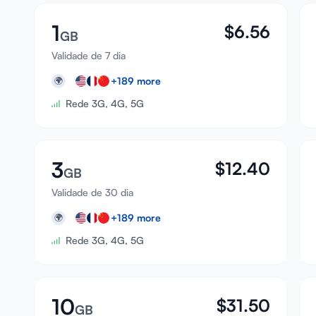
1
$
6.56
GB
Validade de 7 dia
+
189
more
🌍
Rede 3G, 4G, 5G
3
$
12.40
GB
Validade de 30 dia
+
189
more
🌍
Rede 3G, 4G, 5G
10
$
31.50
GB