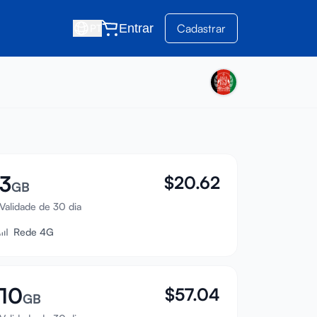
Entrar
Cadastrar
PT
3
$
20.62
GB
Validade de 30 dia
Rede 4G
10
$
57.04
GB