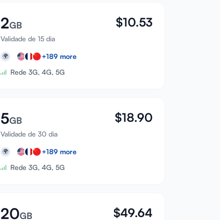
2
$
10.53
GB
Validade de 15 dia
+
189
more
🌍
Rede 3G, 4G, 5G
5
$
18.90
GB
Validade de 30 dia
+
189
more
🌍
Rede 3G, 4G, 5G
20
$
49.64
GB