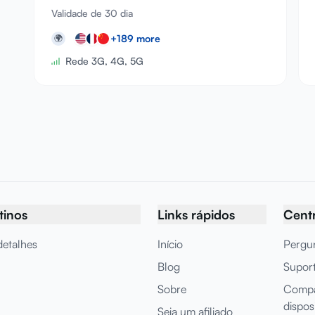
Validade de 30 dia
+
189
more
🌍
Rede 3G, 4G, 5G
tinos
Links rápidos
Centr
detalhes
Início
Pergun
Blog
Supor
Sobre
Compat
dispos
Seja um afiliado