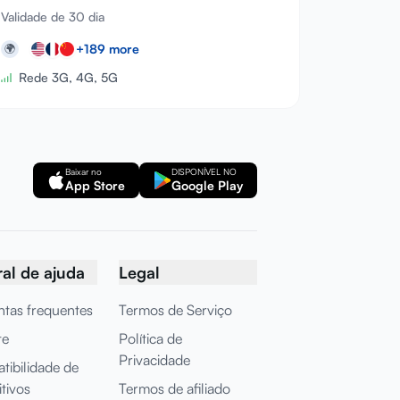
Validade de 30 dia
+
189
more
🌍
Rede 3G, 4G, 5G
Baixar no
DISPONÍVEL NO
App Store
Google Play
al de ajuda
Legal
tas frequentes
Termos de Serviço
te
Política de
Privacidade
ibilidade de
itivos
Termos de afiliado