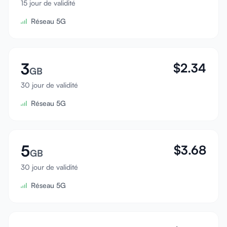
15 jour de validité
Se connecter
Réseau 5G
S'inscrire
3
$
2.34
GB
30 jour de validité
Réseau 5G
5
$
3.68
GB
30 jour de validité
Réseau 5G