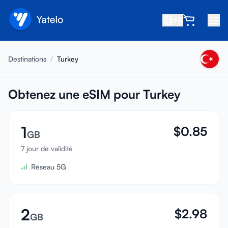
FR
Accueil
Destinations
/
Turkey
Blog
À propos
Obtenez une eSIM pour Turkey
Gagner
1
$
0.85
Parrainer un ami
GB
Devenir affilié
7 jour de validité
Réseau 5G
Centre d'aide
FAQ
Assistance
2
$
2.98
GB
Compatibilité des appareils