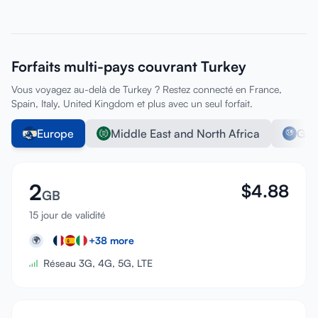
Forfaits multi-pays couvrant Turkey
Vous voyagez au-delà de Turkey ? Restez connecté en France,
Spain, Italy, United Kingdom et plus avec un seul forfait.
Europe
Middle East and North Africa
Glo
2
$
4.88
GB
15 jour de validité
+
38
more
🌍
Réseau 3G, 4G, 5G, LTE