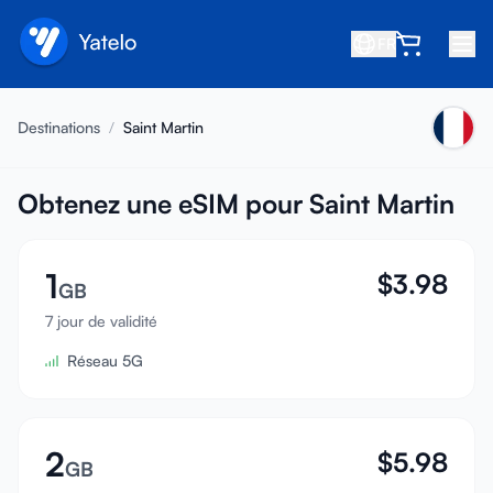
FR
Accueil
Destinations
/
Saint Martin
Blog
À propos
Obtenez une eSIM pour Saint Martin
Gagner
1
$
3.98
Parrainer un ami
GB
Devenir affilié
7 jour de validité
Réseau 5G
Centre d'aide
FAQ
Assistance
2
$
5.98
GB
Compatibilité des appareils