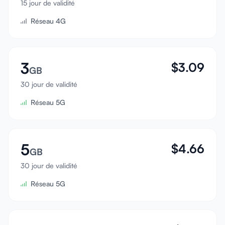
15 jour de validité
Se connecter
Réseau 4G
S'inscrire
3
$
3.09
GB
30 jour de validité
Réseau 5G
5
$
4.66
GB
30 jour de validité
Réseau 5G