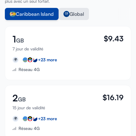
plus avec un seul forfait.
Caribbean Island
Global
1
$
9.43
GB
7 jour de validité
+
23
more
🌍
Réseau 4G
2
$
16.19
GB
15 jour de validité
+
23
more
🌍
Réseau 4G