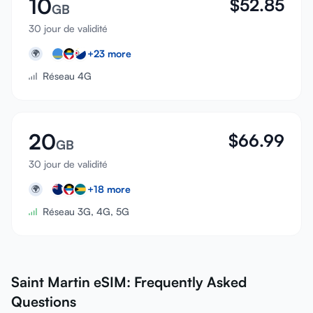
10
$
52.85
GB
30 jour de validité
+
23
more
🌍
Réseau 4G
20
$
66.99
GB
30 jour de validité
+
18
more
🌍
Réseau 3G, 4G, 5G
Saint Martin eSIM: Frequently Asked
Questions