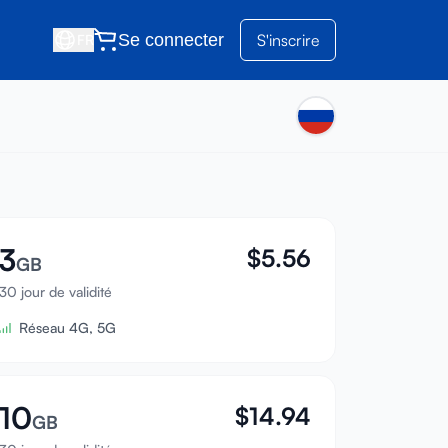
Se connecter
S'inscrire
FR
3
$
5.56
GB
30 jour de validité
Réseau 4G, 5G
10
$
14.94
GB