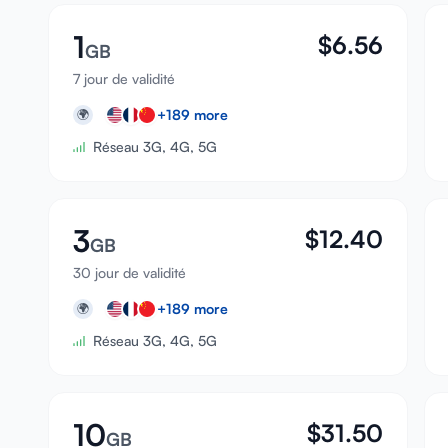
1
$
6.56
GB
7 jour de validité
+
189
more
🌍
Réseau 3G, 4G, 5G
3
$
12.40
GB
30 jour de validité
+
189
more
🌍
Réseau 3G, 4G, 5G
10
$
31.50
GB