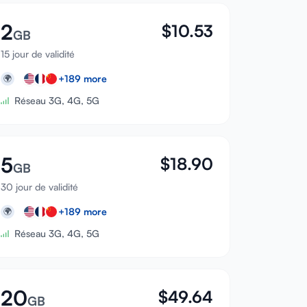
2
$
10.53
GB
15 jour de validité
+
189
more
🌍
Réseau 3G, 4G, 5G
5
$
18.90
GB
30 jour de validité
+
189
more
🌍
Réseau 3G, 4G, 5G
20
$
49.64
GB