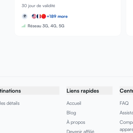
30 jour de validité
+
189
more
🌍
Réseau 3G, 4G, 5G
tinations
Liens rapides
Centr
les détails
Accueil
FAQ
Blog
Assist
À propos
Compat
appare
Devenir affilié