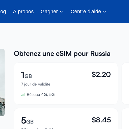
log
À propos
Gagner
Centre d'aide
Obtenez une eSIM pour Russia
1
$
2.20
GB
7 jour de validité
Réseau 4G, 5G
5
$
8.45
GB