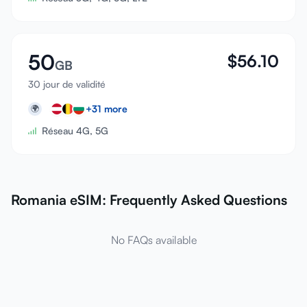
50
$
56.10
GB
30 jour de validité
+
31
more
🌍
Réseau 4G, 5G
Romania eSIM: Frequently Asked Questions
No FAQs available