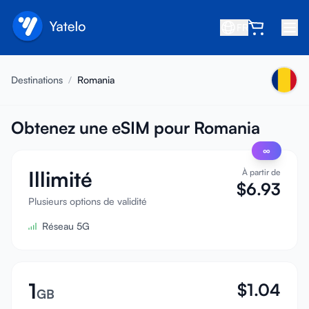
FR
Accueil
Destinations
/
Romania
Blog
À propos
Obtenez une eSIM pour Romania
∞
Gagner
Illimité
À partir de
Parrainer un ami
$
6.93
Devenir affilié
Plusieurs options de validité
Réseau 5G
Centre d'aide
FAQ
Assistance
1
$
1.04
GB
Compatibilité des appareils