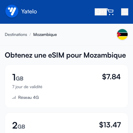
FR
Accueil
Destinations
/
Mozambique
Blog
À propos
Obtenez une eSIM pour Mozambique
Gagner
1
$
7.84
Parrainer un ami
GB
Devenir affilié
7 jour de validité
Réseau 4G
Centre d'aide
FAQ
Assistance
2
$
13.47
GB
Compatibilité des appareils