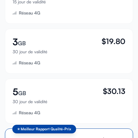
15 jour de validité
Se connecter
Réseau 4G
S'inscrire
3
$
19.80
GB
30 jour de validité
Réseau 4G
5
$
30.13
GB
30 jour de validité
Réseau 4G
⭐
Meilleur Rapport Qualité-Prix