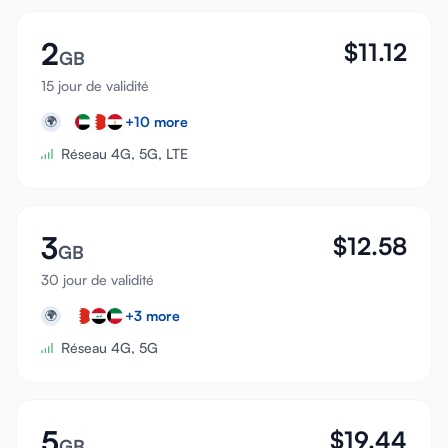
Se connecter
2
$
11.12
GB
S'inscrire
15 jour de validité
+
10
more
🌍
Réseau 4G, 5G, LTE
3
$
12.58
GB
30 jour de validité
+
3
more
🌍
Réseau 4G, 5G
5
$
19.44
GB