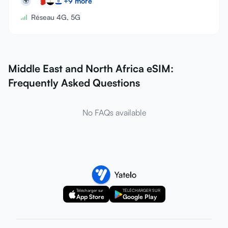
+
9
more
🌍
Réseau 4G, 5G
Middle East and North Africa eSIM:
Frequently Asked Questions
No FAQs available
Télécharger sur
TÉLÉCHARGER SUR
App Store
Google Play