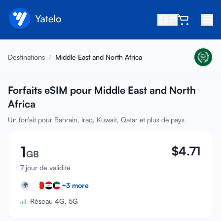
FR
Accueil
Destinations
/
Middle East and North Africa
Blog
À propos
Forfaits eSIM pour Middle East and North
Africa
Gagner
Un forfait pour Bahrain, Iraq, Kuwait, Qatar et plus de pays
Parrainer un ami
Devenir affilié
1
$
4.71
GB
Centre d'aide
7 jour de validité
FAQ
+
3
more
🌍
Assistance
Réseau 4G, 5G
Compatibilité des appareils