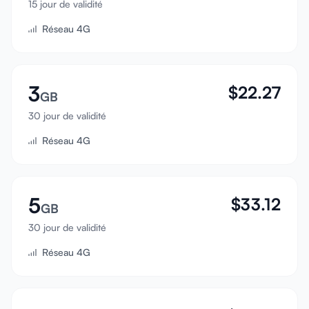
15 jour de validité
Se connecter
Réseau 4G
S'inscrire
3
$
22.27
GB
30 jour de validité
Réseau 4G
5
$
33.12
GB
30 jour de validité
Réseau 4G