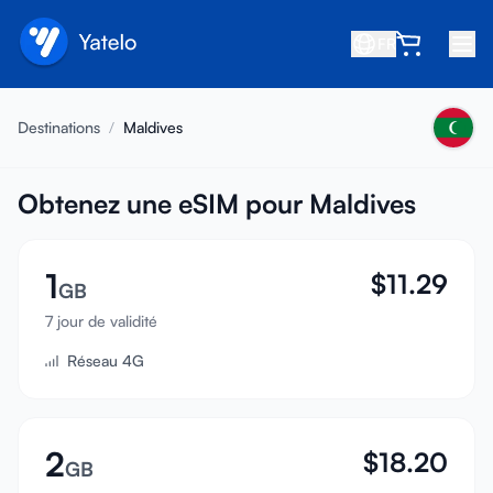
FR
Accueil
Destinations
/
Maldives
Blog
À propos
Obtenez une eSIM pour Maldives
Gagner
1
$
11.29
Parrainer un ami
GB
Devenir affilié
7 jour de validité
Réseau 4G
Centre d'aide
FAQ
Assistance
2
$
18.20
GB
Compatibilité des appareils