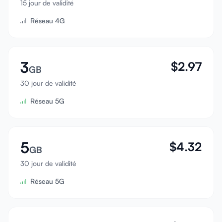
15 jour de validité
Se connecter
Réseau 4G
S'inscrire
3
$
2.97
GB
30 jour de validité
Réseau 5G
5
$
4.32
GB
30 jour de validité
Réseau 5G