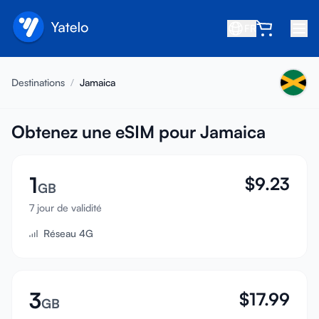
FR
Accueil
Destinations
/
Jamaica
Blog
À propos
Obtenez une eSIM pour Jamaica
Gagner
1
$
9.23
Parrainer un ami
GB
Devenir affilié
7 jour de validité
Réseau 4G
Centre d'aide
FAQ
Assistance
3
$
17.99
GB
Compatibilité des appareils