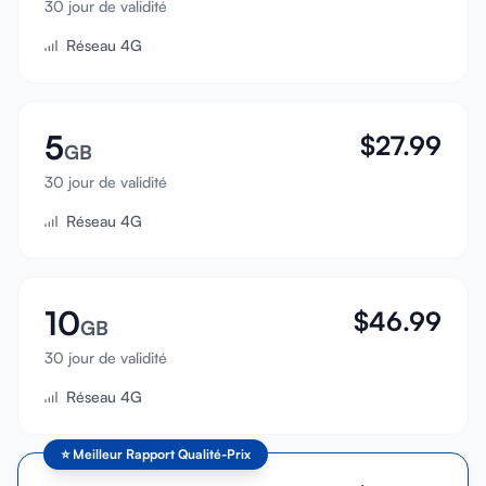
30 jour de validité
Se connecter
Réseau 4G
S'inscrire
5
$
27.99
GB
30 jour de validité
Réseau 4G
10
$
46.99
GB
30 jour de validité
Réseau 4G
⭐
Meilleur Rapport Qualité-Prix