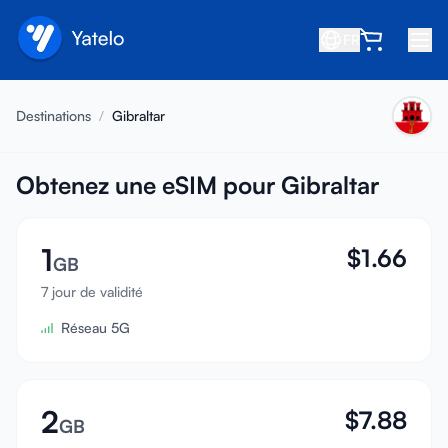
FR
Accueil
Destinations
/
Gibraltar
Blog
À propos
Obtenez une eSIM pour Gibraltar
Gagner
1
$
1.66
Parrainer un ami
GB
Devenir affilié
7 jour de validité
Réseau 5G
Centre d'aide
FAQ
Assistance
2
$
7.88
GB
Compatibilité des appareils