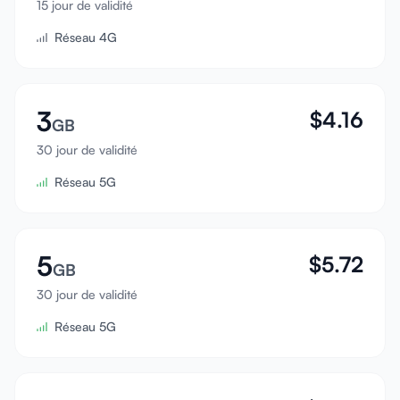
15 jour de validité
Se connecter
Réseau 4G
S'inscrire
3
$
4.16
GB
30 jour de validité
Réseau 5G
5
$
5.72
GB
30 jour de validité
Réseau 5G