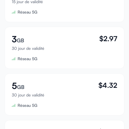
15 jour de validité
Se connecter
Réseau 5G
S'inscrire
3
$
2.97
GB
30 jour de validité
Réseau 5G
5
$
4.32
GB
30 jour de validité
Réseau 5G