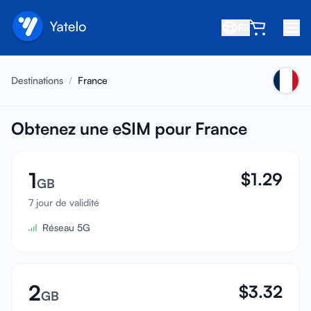
FR
Accueil
Destinations
/
France
Blog
À propos
Obtenez une eSIM pour France
Gagner
1
$
1.29
Parrainer un ami
GB
Devenir affilié
7 jour de validité
Réseau 5G
Centre d'aide
FAQ
Assistance
2
$
3.32
GB
Compatibilité des appareils