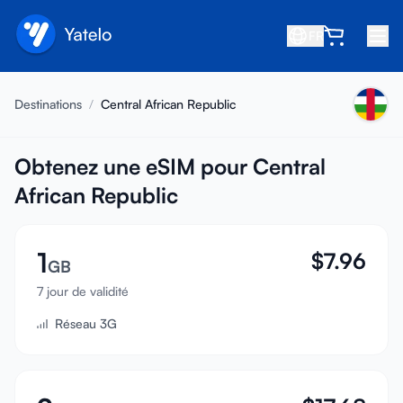
FR
Accueil
Destinations
/
Central African Republic
Blog
À propos
Obtenez une eSIM pour Central
African Republic
Gagner
Parrainer un ami
1
$
7.96
Devenir affilié
GB
7 jour de validité
Centre d'aide
Réseau 3G
FAQ
Assistance
Compatibilité des appareils