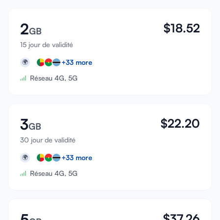
2
$
18.52
GB
15 jour de validité
+
33
more
🌍
Réseau 4G, 5G
3
$
22.20
GB
30 jour de validité
+
33
more
🌍
Réseau 4G, 5G
5
$
37.26