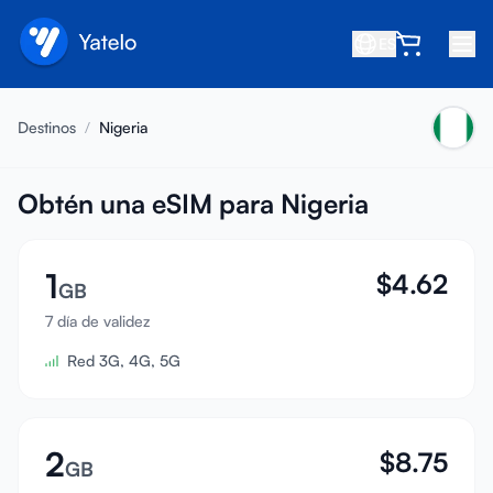
ES
Inicio
Destinos
/
Nigeria
Blog
Nosotros
Obtén una eSIM para Nigeria
Gana
1
$
4.62
Invita a un amigo
GB
Conviértete en afiliado
7 día de validez
Red 3G, 4G, 5G
Centro de ayuda
Preguntas frecuentes
Soporte
2
$
8.75
GB
Compatibilidad de dispositivos