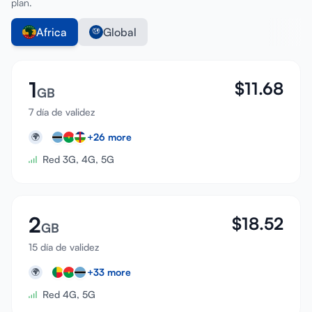
plan.
Africa
Global
1
$
11.68
GB
7 día de validez
+
26
more
🌍
Red 3G, 4G, 5G
2
$
18.52
GB
15 día de validez
+
33
more
🌍
Red 4G, 5G