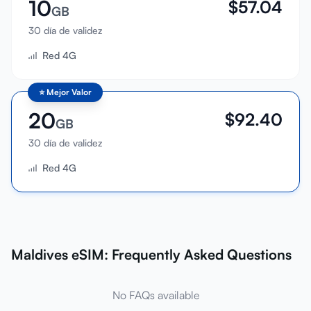
10
$
57.04
GB
30 día de validez
Red 4G
⭐
Mejor Valor
20
$
92.40
GB
30 día de validez
Red 4G
Maldives eSIM: Frequently Asked Questions
No FAQs available