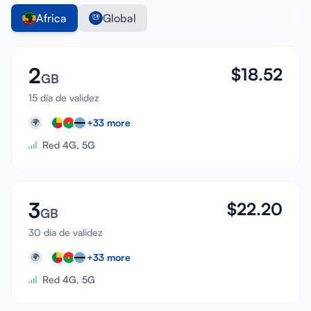
Africa
Global
2
$
18.52
GB
15 día de validez
+
33
more
🌍
Red 4G, 5G
3
$
22.20
GB
30 día de validez
+
33
more
🌍
Red 4G, 5G