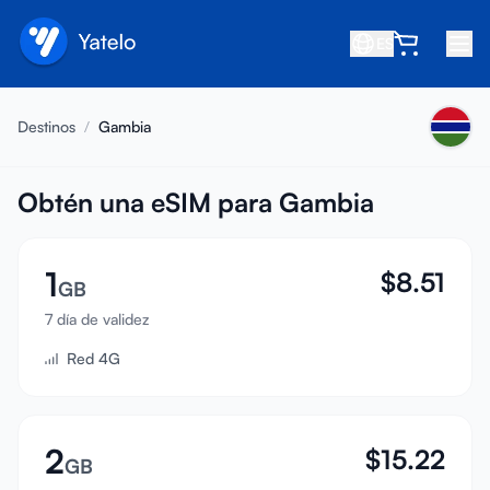
ES
Inicio
Destinos
/
Gambia
Blog
Nosotros
Obtén una eSIM para Gambia
Gana
1
$
8.51
Invita a un amigo
GB
Conviértete en afiliado
7 día de validez
Red 4G
Centro de ayuda
Preguntas frecuentes
Soporte
2
$
15.22
GB
Compatibilidad de dispositivos