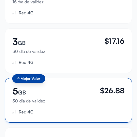
15 día de validez
Iniciar sesión
Red 4G
Registrarse
3
$
17.16
GB
30 día de validez
Red 4G
⭐
Mejor Valor
5
$
26.88
GB
30 día de validez
Red 4G