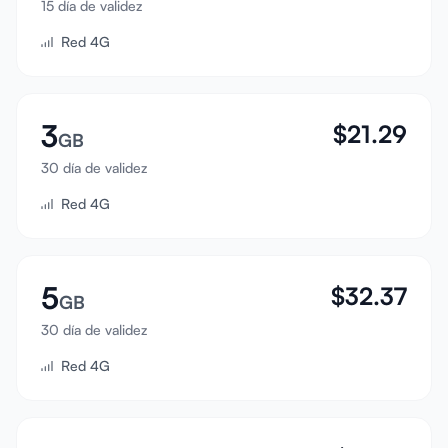
15 día de validez
Iniciar sesión
Red 4G
Registrarse
3
$
21.29
GB
30 día de validez
Red 4G
5
$
32.37
GB
30 día de validez
Red 4G