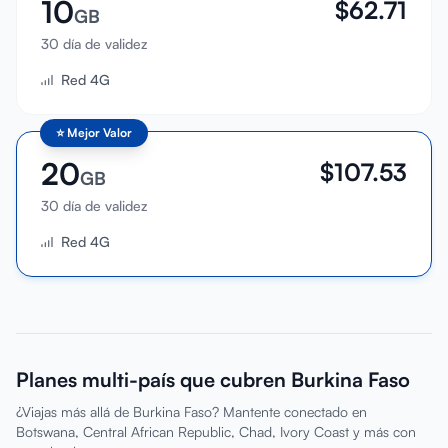
10
$
62.71
GB
30 día de validez
Red 4G
⭐
Mejor Valor
20
$
107.53
GB
30 día de validez
Red 4G
Planes multi-país que cubren Burkina Faso
¿Viajas más allá de Burkina Faso? Mantente conectado en
Botswana, Central African Republic, Chad, Ivory Coast y más con