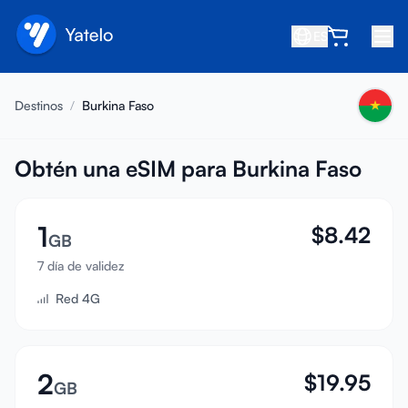
ES
Inicio
Destinos
/
Burkina Faso
Blog
Nosotros
Obtén una eSIM para Burkina Faso
Gana
1
$
8.42
Invita a un amigo
GB
Conviértete en afiliado
7 día de validez
Red 4G
Centro de ayuda
Preguntas frecuentes
Soporte
2
$
19.95
GB
Compatibilidad de dispositivos