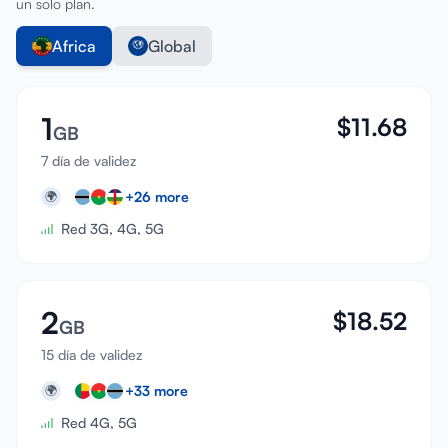
un solo plan.
Africa
Global
1
$
11.68
GB
7 día de validez
+
26
more
🌍
Red 3G, 4G, 5G
2
$
18.52
GB
15 día de validez
+
33
more
🌍
Red 4G, 5G