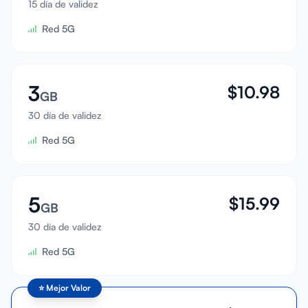
15 día de validez
Iniciar sesión
Red 5G
Registrarse
3
$
10.98
GB
30 día de validez
Red 5G
5
$
15.99
GB
30 día de validez
Red 5G
⭐
Mejor Valor