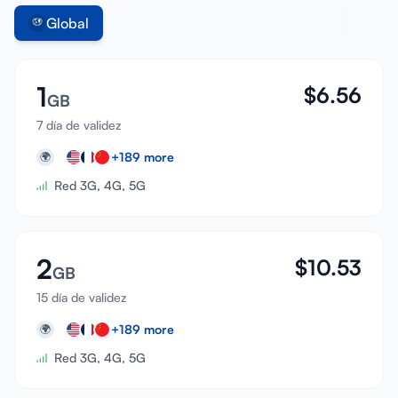
Global
1
$
6.56
GB
7 día de validez
+
189
more
🌍
Red 3G, 4G, 5G
2
$
10.53
GB
15 día de validez
+
189
more
🌍
Red 3G, 4G, 5G