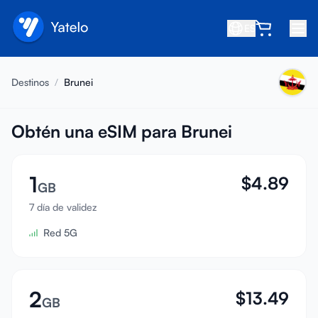
ES
Inicio
Destinos
/
Brunei
Blog
Nosotros
Obtén una eSIM para Brunei
Gana
1
$
4.89
Invita a un amigo
GB
Conviértete en afiliado
7 día de validez
Red 5G
Centro de ayuda
Preguntas frecuentes
Soporte
2
$
13.49
GB
Compatibilidad de dispositivos