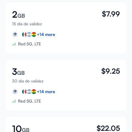
2
$
7.99
GB
15 día de validez
+
14
more
🌍
Red 5G, LTE
3
$
9.25
GB
30 día de validez
+
14
more
🌍
Red 5G, LTE
10
$
22.05
GB