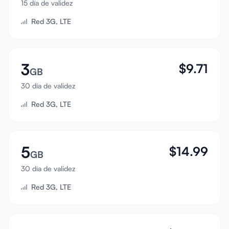
15 día de validez
Iniciar sesión
Red 3G, LTE
Registrarse
3
$
9.71
GB
30 día de validez
Red 3G, LTE
5
$
14.99
GB
30 día de validez
Red 3G, LTE