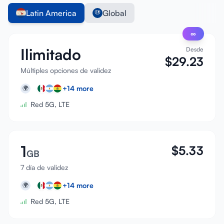
Latin America
Global
∞
Ilimitado
Desde
$
29.23
Múltiples opciones de validez
+
14
more
🌍
Red 5G, LTE
1
$
5.33
GB
7 día de validez
+
14
more
🌍
Red 5G, LTE