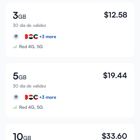
3
$
12.58
GB
30 día de validez
+
3
more
🌍
Red 4G, 5G
5
$
19.44
GB
30 día de validez
+
3
more
🌍
Red 4G, 5G
10
$
33.60
GB