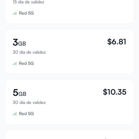
15 día de validez
Iniciar sesión
Red 5G
Registrarse
3
$
6.81
GB
30 día de validez
Red 5G
5
$
10.35
GB
30 día de validez
Red 5G