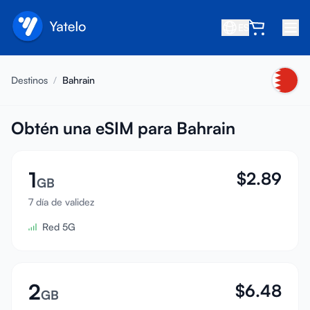
ES
Inicio
Destinos
/
Bahrain
Blog
Nosotros
Obtén una eSIM para Bahrain
Gana
1
$
2.89
Invita a un amigo
GB
Conviértete en afiliado
7 día de validez
Red 5G
Centro de ayuda
Preguntas frecuentes
Soporte
2
$
6.48
GB
Compatibilidad de dispositivos