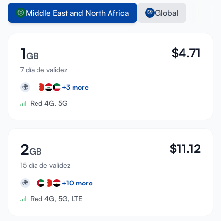
Middle East and North Africa
Global
1
$
4.71
GB
7 día de validez
+
3
more
🌍
Red 4G, 5G
2
$
11.12
GB
15 día de validez
+
10
more
🌍
Red 4G, 5G, LTE