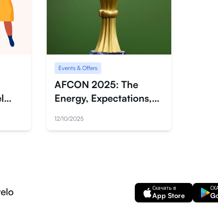
Events & Offers
AFCON 2025: The
l
Energy, Expectations,
ed
and How Fans Can Stay
12/10/2025
Connected With Ease
Скачать в
СК
App Store
Go