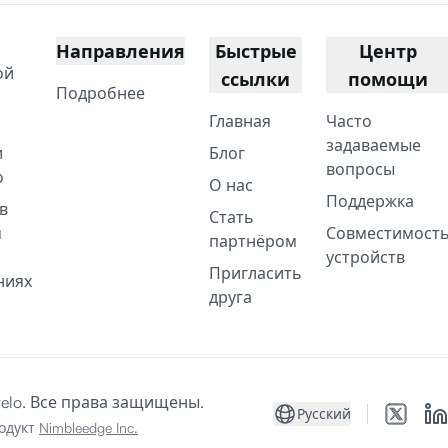
Направления
Быстрые
Центр
ой
ссылки
помощи
Подробнее
Главная
Часто
задаваемые
и
Блог
вопросы
о
О нас
Поддержка
в
Стать
м
Совместимост
партнёром
устройств
Пригласить
ниях
друга
telo. Все права защищены.
Русский
одукт
Nimbleedge Inc.