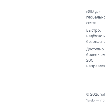
eSIM для
глобальн
связи
Быстро,
надёжно 
безопасн
Доступно 
более че
200
направле
© 2026 Ya
Yatelo — пр