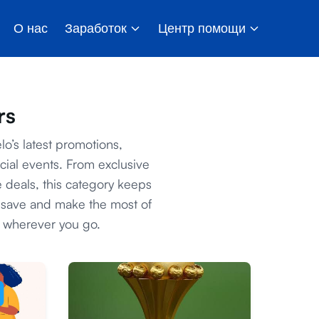
О нас
Заработок
Центр помощи
rs
elo’s latest promotions,
cial events. From exclusive
e deals, this category keeps
 save and make the most of
y wherever you go.