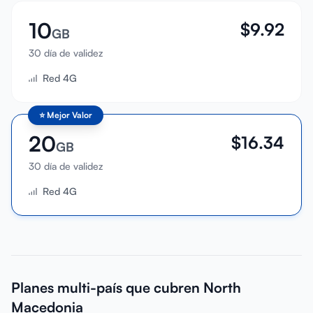
10
$
9.92
GB
30 día de validez
Red 4G
⭐
Mejor Valor
20
$
16.34
GB
30 día de validez
Red 4G
Planes multi-país que cubren North
Macedonia