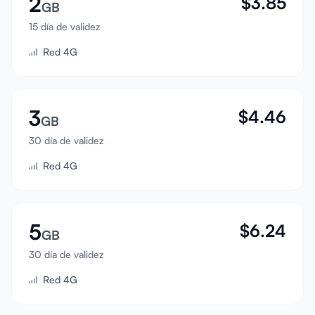
2
$
3.85
GB
Iniciar sesión
15 día de validez
Red 4G
Registrarse
3
$
4.46
GB
30 día de validez
Red 4G
5
$
6.24
GB
30 día de validez
Red 4G