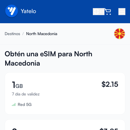
ES
Inicio
Destinos
/
North Macedonia
Blog
Nosotros
Obtén una eSIM para North
Macedonia
Gana
Invita a un amigo
1
$
2.15
Conviértete en afiliado
GB
7 día de validez
Centro de ayuda
Red 5G
Preguntas frecuentes
Soporte
Compatibilidad de dispositivos