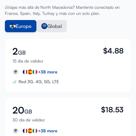
¿Viajas más allá de North Macedonia? Mantente conectado en
France, Spain, Italy, Turkey y más con un solo plan.
Europe
Global
2
$
4.88
GB
15 día de validez
+
38
more
🌍
Red 3G, 4G, 5G, LTE
20
$
18.53
GB
30 día de validez
+
38
more
🌍